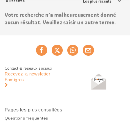
0
Recettes
les
résultats
Votre recherche n’a malheureusement donné
aucun résultat. Veuillez saisir un autre terme.
Partager
Recommander maintenan
cette
page
Pied
Navigation
Contact & réseaux sociaux
de
en
Recevez la newsletter
page
pied
Famigros
de
page
Pages les plus consultées
Questions fréquentes