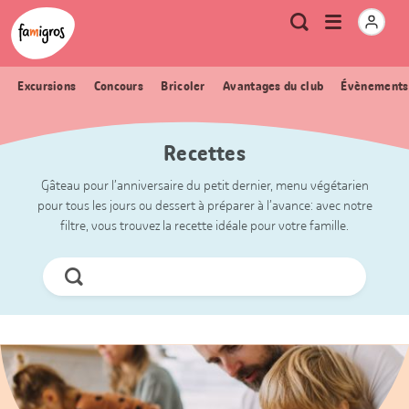
Signets
Header
Accueil Famigros.ch
Logo
Métanavigation
Ouvrir
Recherche
de
le
navigation
menu
Excursions
Concours
Bricoler
Avantages du club
Évènements
Recettes
Gâteau pour l’anniversaire du petit dernier, menu végétarien
pour tous les jours ou dessert à préparer à l’avance: avec notre
filtre, vous trouvez la recette idéale pour votre famille.
Chercher