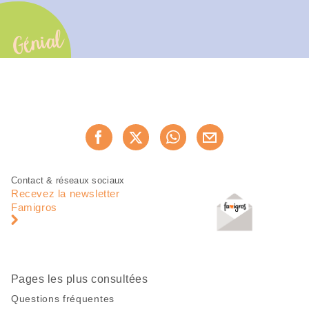
Génial
Partager
Recommander maintenan
cette
page
Pied
Navigation
Contact & réseaux sociaux
de
en
Recevez la newsletter
page
pied
Famigros
de
page
Pages les plus consultées
Questions fréquentes