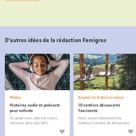
D’autres idées de la rédaction Famigros
Médias
En plein air & dans la nature
Histoires audio et podcasts
10 sentiers découverte
pour enfants
fascinants
Ce guide vous aidera à vous y
Nous avons sélectionné les
retrouver dans une offre
meilleurs sentiers de découverte
pléthorique.
pour les familles.