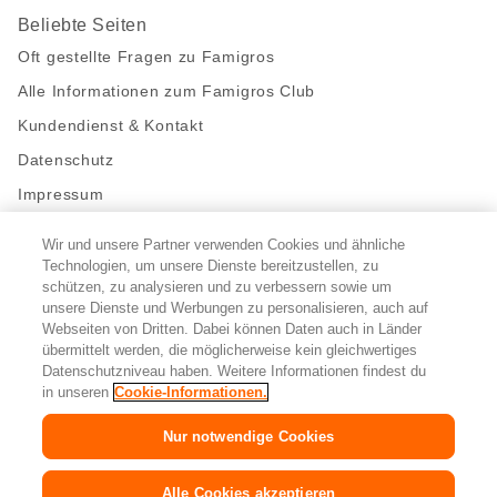
Beliebte Seiten
Oft gestellte Fragen zu Famigros
Alle Informationen zum Famigros Club
Kundendienst & Kontakt
Datenschutz
Impressum
Wir und unsere Partner verwenden Cookies und ähnliche
Bleibe mit uns in Kontakt
Technologien, um unsere Dienste bereitzustellen, zu
Facebook
schützen, zu analysieren und zu verbessern sowie um
https://twitter.com/migros
https://www.youtube.com/user/Migr
Pinterest
Instagram
unsere Dienste und Werbungen zu personalisieren, auch auf
Webseiten von Dritten. Dabei können Daten auch in Länder
übermittelt werden, die möglicherweise kein gleichwertiges
Cookie-Einstellungen
Datenschutzniveau haben. Weitere Informationen findest du
in unseren
Cookie-Informationen.
DE
FR
IT
Nur notwendige Cookies
© 2026 Migros-Genossenschafts-Bund
Alle Cookies akzeptieren