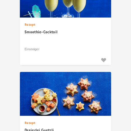
Rezept
Smoothie-Cocktail
Einsteiger
Rezept
Dreierlei Guetzli