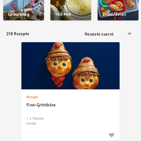
Geburtstag
<30 Min
Znüni/Zvieri
Resultat
218
Rezepte
Sortierung
Rezept
Finn-Grittibänz
> 1 Stunde
Geübt