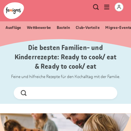
Sprungmarken
Header
Home Famigros.ch
Logo
Meta
Menu
Suche
Navigation
Navigation
öffnen
Ausflüge
Wettbewerbe
Basteln
Club-Vorteile
Migros-Event
Die besten Familien- und
Kinderrezepte: Ready to cook/ eat
& Ready to cook/ eat
Feine und hilfreiche Rezepte für den Kochalltag mit der Familie.
Jetzt
Suchen