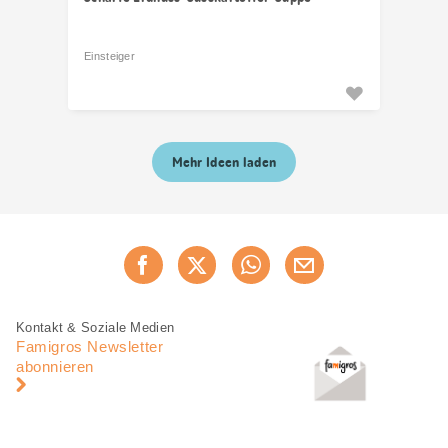
Einsteiger
Mehr Ideen laden
Diese
Jetzt weiterempfehlen
Seite
teilen
Fusszeile
Fusszeile
Kontakt & Soziale Medien
Navigation
Famigros Newsletter
abonnieren