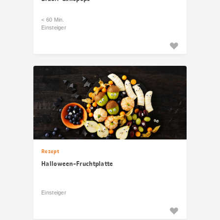
< 60 Min.
Einsteiger
Rezept
Halloween-Fruchtplatte
Einsteiger