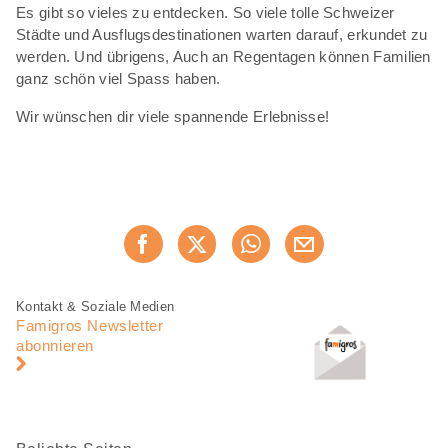
Es gibt so vieles zu entdecken. So viele tolle Schweizer
Städte und Ausflugsdestinationen warten darauf, erkundet zu
werden. Und übrigens, Auch an Regentagen können Familien
ganz schön viel Spass haben.
Wir wünschen dir viele spannende Erlebnisse!
Diese
Jetzt weiterempfehlen
Seite
teilen
Fusszeile
Fusszeile
Kontakt & Soziale Medien
Navigation
Famigros Newsletter
abonnieren