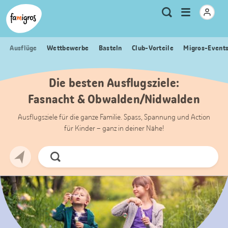
Sprungmarken
Header
Home Famigros.ch
Logo
Meta
Menu
Suche
Navigation
Navigation
öffnen
Ausflüge
Wettbewerbe
Basteln
Club-Vorteile
Migros-Event
Die besten Ausflugsziele:
Fasnacht & Obwalden/Nidwalden
Ausflugsziele für die ganze Familie. Spass, Spannung und Action
für Kinder – ganz in deiner Nähe!
Jetzt
Suchen