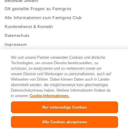
Beliebte Seiten
Oft gestellte Fragen zu Famigros
Alle Informationen zum Famigros Club
Kundendienst & Kontakt
Datenschutz
Impressum
Wir und unsere Partner verwenden Cookies und ähnliche
Bleibe mit uns in Kontakt
Technologien, um unsere Dienste bereitzustellen, zu
Facebook
schützen, zu analysieren und zu verbessern sowie um
https://twitter.com/migros
https://www.youtube.com/user/Migr
Pinterest
Instagram
unsere Dienste und Werbungen zu personalisieren, auch auf
Webseiten von Dritten. Dabei können Daten auch in Länder
übermittelt werden, die möglicherweise kein gleichwertiges
Cookie-Einstellungen
Datenschutzniveau haben. Weitere Informationen findest du
in unseren
Cookie-Informationen.
DE
FR
IT
Nur notwendige Cookies
© 2026 Migros-Genossenschafts-Bund
Alle Cookies akzeptieren
Copyright