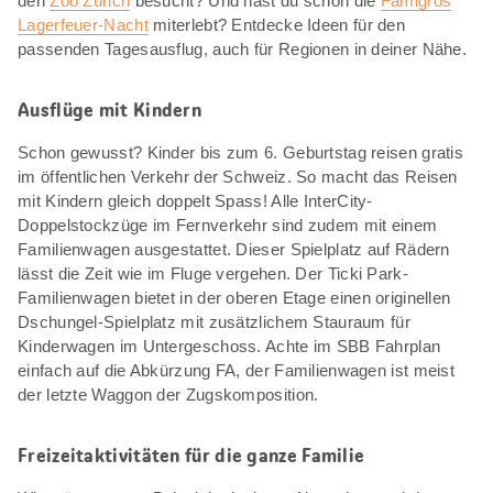
den
Zoo Zürich
besucht? Und hast du schon die
Famigros
Lagerfeuer-Nacht
miterlebt? Entdecke Ideen für den
passenden Tagesausflug, auch für Regionen in deiner Nähe.
Ausflüge mit Kindern
Schon gewusst? Kinder bis zum 6. Geburtstag reisen gratis
im öffentlichen Verkehr der Schweiz. So macht das Reisen
mit Kindern gleich doppelt Spass! Alle InterCity-
Doppelstockzüge im Fernverkehr sind zudem mit einem
Familienwagen ausgestattet. Dieser Spielplatz auf Rädern
lässt die Zeit wie im Fluge vergehen. Der Ticki Park-
Familienwagen bietet in der oberen Etage einen originellen
Dschungel-Spielplatz mit zusätzlichem Stauraum für
Kinderwagen im Untergeschoss. Achte im SBB Fahrplan
einfach auf die Abkürzung FA, der Familienwagen ist meist
der letzte Waggon der Zugskomposition.
Freizeitaktivitäten für die ganze Familie