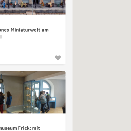
ones Miniaturwelt am
l
museum Frick: mit