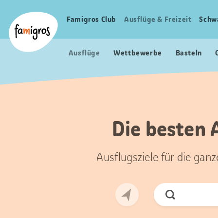
Sprungmarken
Header
Home Famigros.ch
Navigation
Logo
Famigros Club
Ausflüge & Freizeit
Schw
Haupt
Navigation
Ausflüge
Wettbewerbe
Basteln
Die besten 
Ausflugsziele für die gan
Jetzt
Suchen