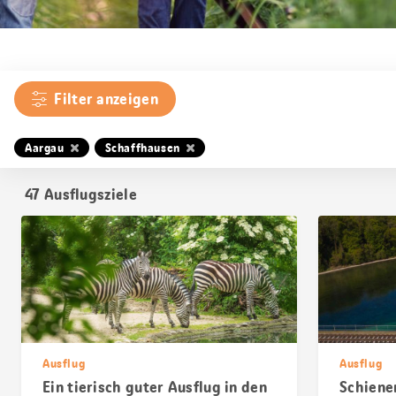
Filter anzeigen
Aargau
Schaffhausen
47
Ausflugsziele
Ausflug
Ausflug
Ein tierisch guter Ausflug in den
Schiene