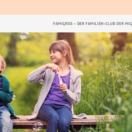
Breadcrumb
FAMIGROS – DER FAMILIEN-CLUB DER MI
Navigation